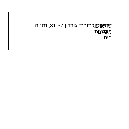
נמצא
פרויקט
כתובת: גורדון 31-37, נתניה
שותפים:
פינוי
בהגשות
משהב
בינוי